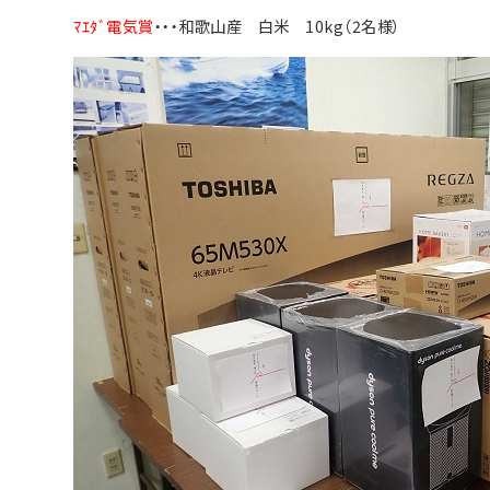
ﾏｴﾀﾞ電気賞
・・・和歌山産 白米 10kg（2名様）