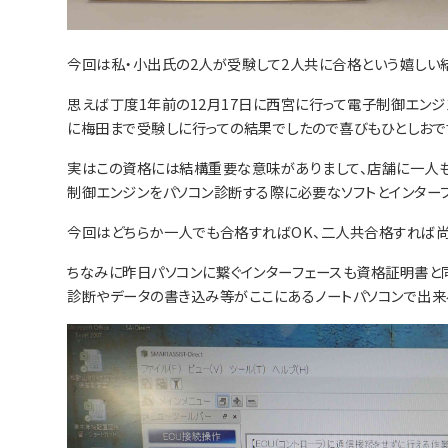
今回は私・小出氏の2人が受験して2人共に合格という嬉しい
思えば丁度1年前の12月17日に西宮に行って電子制御エン
に梅田まで受験しに行っての結果でしたので喜びもひとしおで
実はこの資格には結構重要な意味がありまして、店舗に一人も合
制御エンジンをパソコン診断する際に必要なソフトとインター
今回はどちらか一人でも合格すればOK、二人共合格すれば尚
ちなみに昨日パソコンに繋ぐインターフェースも資格証明書と同時
診断やデータの書き込み等がここにあるノートパソコンで出来