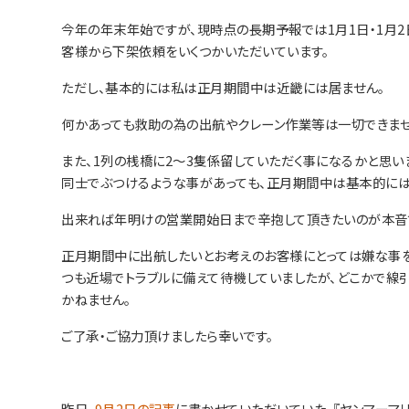
今年の年末年始ですが、現時点の長期予報では1月1日・1月
客様から下架依頼をいくつかいただいています。
ただし、基本的には私は正月期間中は近畿には居ません。
何かあっても救助の為の出航やクレーン作業等は一切できませ
また、1列の桟橋に2～3隻係留していただく事になるかと思い
同士でぶつけるような事があっても、正月期間中は基本的には
出来れば年明けの営業開始日まで辛抱して頂きたいのが本音
正月期間中に出航したいとお考えのお客様にとっては嫌な事を
つも近場でトラブルに備えて待機していましたが、どこかで線
かねません。
ご了承・ご協力頂けましたら幸いです。
昨日、
9月2日の記事
に書かせていただいていた、『ヤンマーマ