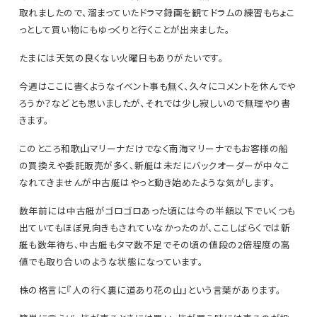
取れましたので、溜まっていたドラマ録画を観てドラムの練習もちょこ
っとして買い物にもゆっくりと行くことが出来ました。
たまには天気の良くない火曜日もありがたいです。
今週はここに書くようなイベント事も無く、久々にコメントを休んでや
ろうか？などとも思いましたが、それでは少し寂しいので無理やり書
きます。
このところ和歌山マリーナだけでなく南海マリーナでもお客様の船
の買換えや委託販売が多く、新艇は未だにバックオーダーが中々こ
なれてきませんが中古艇はやっと動き始めたような気がします。
数年前には中古艇がゴロゴロあった頃には今の半額以下でいくつも
出ていてもほぼ見向きもされていなかったのが、ここしばらくでは新
艇も数年待ち、中古艇もタマ数不足でその頃の値段の2倍程度の高
値でも取り合いのような状態になっています。
株の格言に『人の行く裏に道あり花の山』という言葉があります。