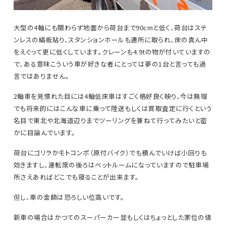
大型の4軸にも関わらず地面から荷台まで90cmと低く、荷台はステ
ンレスの縞板貼り、スタンションホールも適所に取られ、床の真ん中
をえぐって更に低くしています。クレーンも4.9tの物が付いていますの
で、ある意味こういう車が好きな者にとっては夢の1台と言っても過
言ではありません。
2軸車を見慣れた目には4軸低床車はすごく格好良く映り、今は無理
でも将来的にはこんな車に乗って陸送もしくは買取査定に行くという
名目で東北や北海道辺りまでツーリングを兼ねて行ってみたいと密
かに目論んでいます。
荷台にゴリラかモトコンポ（原付バイク）でも積んでいけば小回りも
効きますし、運転席の後ろはベットルームになっていますので駐車場
所さえあればどこでも寝ることが出来ます。
但し、車の金額は恐ろしい位高いです。
新車の場合はかつてのスーパーカー並もしくはちょっとした家位の値