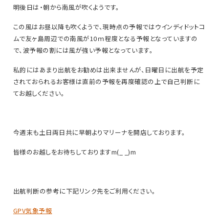
明後日は・朝から南風が吹くようです。
この風はお昼以降も吹くようで、現時点の予報ではウインディドットコ
ムで友ヶ島周辺での南風が10ｍ程度となる予報となっていますの
で、波予報の割には風が強い予報となっています。
私的にはあまり出航をお勧めは出来ませんが、日曜日に出航を予定
されておられるお客様は直前の予報を再度確認の上で自己判断に
てお越しください。
今週末も土日両日共に早朝よりマリーナを開店しております。
皆様のお越しをお待ちしておりますm(_ _)m
出航判断の参考に下記リンク先をご利用ください。
GPV気象予報