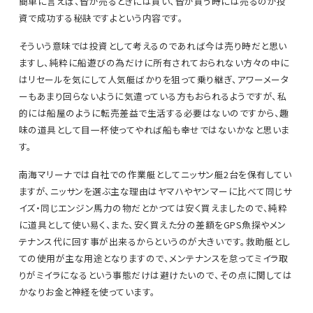
簡単に言えば、皆が売るときには買い、皆が買う時には売るのが投
資で成功する秘訣ですよという内容です。
そういう意味では投資として考えるのであれば今は売り時だと思い
ますし、純粋に船遊びの為だけに所有されておられない方々の中に
はリセールを気にして人気艇ばかりを狙って乗り継ぎ、アワーメータ
ーもあまり回らないように気遣っている方もおられるようですが、私
的には船屋のように転売差益で生活する必要はないのですから、趣
味の道具として目一杯使ってやれば船も幸せではないかなと思いま
す。
南海マリーナでは自社での作業艇としてニッサン艇2台を保有してい
ますが、ニッサンを選ぶ主な理由はヤマハやヤンマーに比べて同じサ
イズ・同じエンジン馬力の物だとかつては安く買えましたので、純粋
に道具として使い易く、また、安く買えた分の差額をGPS魚探やメン
テナンス代に回す事が出来るからというのが大きいです。救助艇とし
ての使用が主な用途となりますので、メンテナンスを怠ってミイラ取
りがミイラになるという事態だけは避けたいので、その点に関しては
かなりお金と神経を使っています。