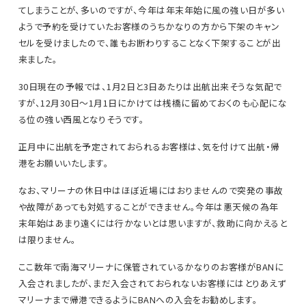
てしまうことが、多いのですが、今年は年末年始に風の強い日が多い
ようで予約を受けていたお客様のうちかなりの方から下架のキャン
セルを受けましたので、誰もお断わりすることなく下架することが出
来ました。
30日現在の予報では、1月2日と3日あたりは出航出来そうな気配で
すが、12月30日～1月1日にかけては桟橋に留めておくのも心配にな
る位の強い西風となりそうです。
正月中に出航を予定されておられるお客様は、気を付けて出航・帰
港をお願いいたします。
なお、マリーナの休日中はほぼ近場にはおりませんので突発の事故
や故障があっても対処することができません。今年は悪天候の為年
末年始はあまり遠くには行かないとは思いますが、救助に向かえると
は限りません。
ここ数年で南海マリーナに保管されているかなりのお客様がBANに
入会されましたが、まだ入会されておられないお客様にはとりあえず
マリーナまで帰港できるようにBANへの入会をお勧めします。