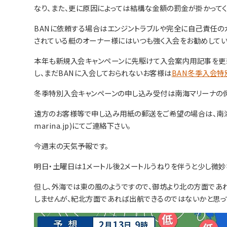
なり、また、更に原因によっては結構な金額の罰金が掛かってく
BANに依頼する場合はエンジントラブルや完全に自己責任の
されている艇のオーナー様にはいつも強く入会をお勧めしてい
本年も新規入会キャンペーンに先駆けて入会案内用記事を更
し、まだBANに入会しておられないお客様は
BAN冬季入会特
冬季特別入会キャンペーンの申し込み受付は南海マリーナの保
遠方のお客様等で申し込み用紙の郵送をご希望の場合は、南海マリーナま
marina.jp)にてご連絡下さい。
今週末の天気予報です。
明日・土曜日は1メートル後2メートルうねりを伴うと少し微妙
但し、外海では東の風のようですので、御坊より北の方面であ
しませんが、紀北方面であれば出航できるのではないかと思っ