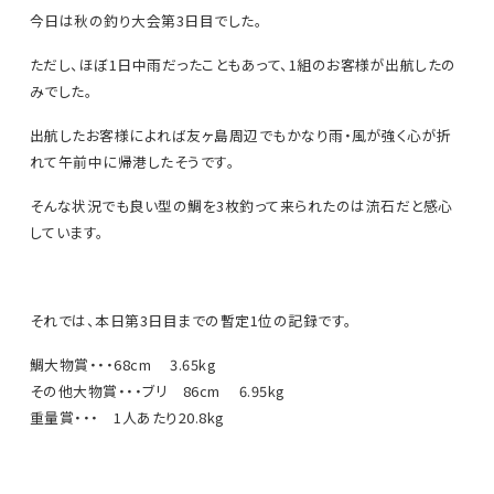
今日は秋の釣り大会第3日目でした。
ただし、ほぼ1日中雨だったこともあって、1組のお客様が出航したの
みでした。
出航したお客様によれば友ヶ島周辺でもかなり雨・風が強く心が折
れて午前中に帰港したそうです。
そんな状況でも良い型の鯛を3枚釣って来られたのは流石だと感心
しています。
それでは、本日第3日目までの暫定1位の記録です。
鯛大物賞・・・68cm 3.65kg
その他大物賞・・・ブリ 86cm 6.95kg
重量賞・・・ 1人あたり20.8kg