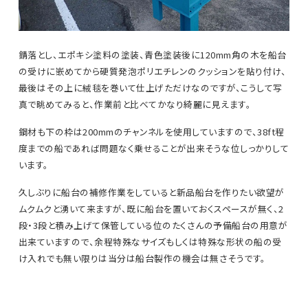
錆落とし、エポキシ塗料の塗装、青色塗装後に120mm角の木を船台
の受けに嵌めてから硬質発泡ポリエチレンのクッションを貼り付け、
最後はその上に絨毯を巻いて仕上げただけなのですが、こうして写
真で眺めてみると、作業前と比べてかなり綺麗に見えます。
鋼材も下の枠は200mmのチャンネルを使用していますので、38ft程
度までの船であれば問題なく乗せることが出来そうな位しっかりして
います。
久しぶりに船台の補修作業をしていると新品船台を作りたい欲望が
ムクムクと湧いて来ますが、既に船台を置いておくスペースが無く、2
段・3段と積み上げて保管している位のたくさんの予備船台の用意が
出来ていますので、余程特殊なサイズもしくは特殊な形状の船の受
け入れでも無い限りは当分は船台製作の機会は無さそうです。