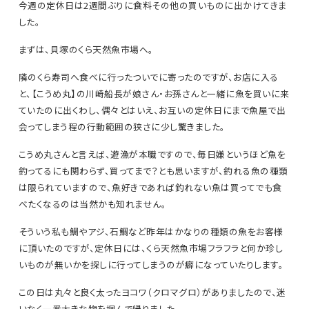
今週の定休日は2週間ぶりに食料その他の買いものに出かけてきま
した。
まずは、貝塚のくら天然魚市場へ。
隣のくら寿司へ食べに行ったついでに寄ったのですが、お店に入る
と、【こうめ丸】の川崎船長が娘さん・お孫さんと一緒に魚を買いに来
ていたのに出くわし、偶々とはいえ、お互いの定休日にまで魚屋で出
会ってしまう程の行動範囲の狭さに少し驚きました。
こうめ丸さんと言えば、遊漁が本職ですので、毎日嫌というほど魚を
釣ってるにも関わらず、買ってまで？とも思いますが、釣れる魚の種類
は限られていますので、魚好きであれば釣れない魚は買ってでも食
べたくなるのは当然かも知れません。
そういう私も鯛やアジ、石鯛など昨年はかなりの種類の魚をお客様
に頂いたのですが、定休日には、くら天然魚市場フラフラと何か珍し
いものが無いかを探しに行ってしまうのが癖になっていたりします。
この日は丸々と良く太ったヨコワ（クロマグロ）がありましたので、迷
いなく一番大きな物を掴んで帰りました。