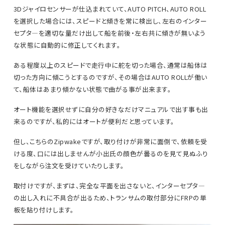
3Dジャイロセンサーが仕込まれていて、AUTO PITCH、AUTO ROLL
を選択した場合には、スピードと傾きを常に検出し、左右のインター
セプタ―を適切な量だけ出して船を前後・左右共に傾きが無いよう
な状態に自動的に修正してくれます。
ある程度以上のスピードで走行中に舵を切った場合、通常は船体は
切った方向に傾こうとするのですが、その場合はAUTO ROLLが働い
て、船体はあまり傾かない状態で曲がる事が出来ます。
オート機能を選択せずに自分の好きなだけマニュアルで出す事も出
来るのですが、私的にはオートが便利だと思っています。
但し、こちらのZipwakeですが、取り付けが非常に面倒で、依頼を受
ける度、口には出しませんが小出氏の顔色が曇るのを見て見ぬふり
をしながら注文を受けていたりします。
取付けですが、まずは、完全な平面を出さないと、インターセプタ―
の出し入れに不具合が出るため、トランサムの取付部分にFRPの単
板を貼り付けします。