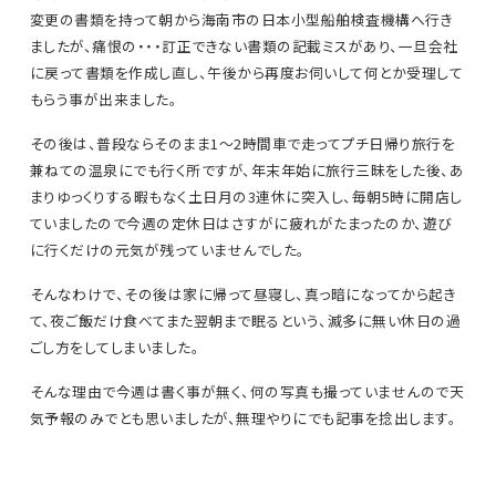
変更の書類を持って朝から海南市の日本小型船舶検査機構へ行き
ましたが、痛恨の・・・訂正できない書類の記載ミスがあり、一旦会社
に戻って書類を作成し直し、午後から再度お伺いして何とか受理して
もらう事が出来ました。
その後は、普段ならそのまま1～2時間車で走ってプチ日帰り旅行を
兼ねての温泉にでも行く所ですが、年末年始に旅行三昧をした後、あ
まりゆっくりする暇もなく土日月の3連休に突入し、毎朝5時に開店し
ていましたので今週の定休日はさすがに疲れがたまったのか、遊び
に行くだけの元気が残っていませんでした。
そんなわけで、その後は家に帰って昼寝し、真っ暗になってから起き
て、夜ご飯だけ食べてまた翌朝まで眠るという、滅多に無い休日の過
ごし方をしてしまいました。
そんな理由で今週は書く事が無く、何の写真も撮っていませんので天
気予報のみでとも思いましたが、無理やりにでも記事を捻出します。