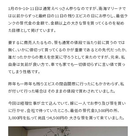
1月の9・10・11日は通常えべっさん参りなのですが、南海マリーナで
は以前からずっと最終日の11日の残りエビスの日にお参りし、最低ラ
ンクの笹代金の金額で、金額以上の大きな笹を買ってくるのを秘め
た目標として掲げています。
要するに商売人たるもの、笹も通常の値段で当たり前に買うのでは
無く、いかに値切って買ってくるのかが重要であるとの先代だったか、
誰だったかからの教えを忠実に守ろうとして来たのですが、元来、私
自身は気前が良い方で、車でも家でも一切値切らずに言い値で買っ
てしまう性格です。
昨年も一昨年も残りエビスの閉店間際に行ったにもかかわらず、私
が付いて行った場合はそのままの値段で買わされていました。
今回は経理仕事が立て込んでいて、嫁に一人でお参り及び笹を買い
に行かせ、会社で待っていたところ、最低の笹代金3,500円の所、
3,000円を払って尚且つ4,500円の 大きな笹を貰って来ていました。