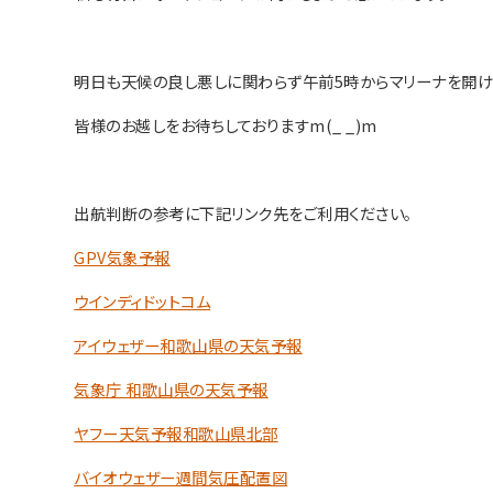
明日も天候の良し悪しに関わらず午前5時からマリーナを開け
皆様のお越しをお待ちしておりますm(_ _)m
出航判断の参考に下記リンク先をご利用ください。
GPV気象予報
ウインディドットコム
アイウェザー和歌山県の天気予報
気象庁 和歌山県の天気予報
ヤフー天気予報和歌山県北部
バイオウェザー週間気圧配置図