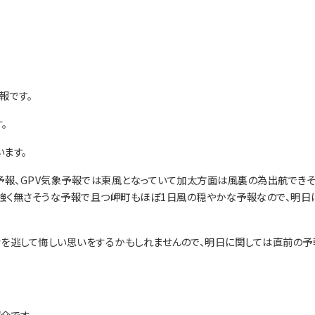
報です。
。
ます。
予報、GPV気象予報では東風となっていて加太方面は風裏の為出航でき
強く無さそうな予報で且つ岬町もほぼ1日風の穏やかな予報なので、明日
を逃して悔しい思いをするかもしれませんので、明日に関しては直前の予
介です。