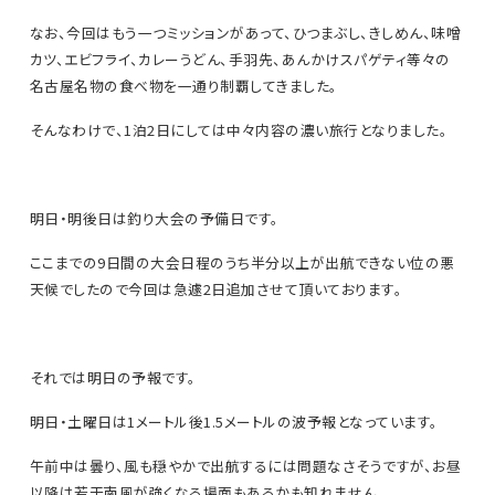
なお、今回はもう一つミッションがあって、ひつまぶし、きしめん、味噌
カツ、エビフライ、カレーうどん、手羽先、あんかけスパゲティ等々の
名古屋名物の食べ物を一通り制覇してきました。
そんなわけで、1泊2日にしては中々内容の濃い旅行となりました。
明日・明後日は釣り大会の予備日です。
ここまでの9日間の大会日程のうち半分以上が出航できない位の悪
天候でしたので今回は急遽2日追加させて頂いております。
それでは明日の予報です。
明日・土曜日は1メートル後1.5メートルの波予報となっています。
午前中は曇り、風も穏やかで出航するには問題なさそうですが、お昼
以降は若干南風が強くなる場面もあるかも知れません。