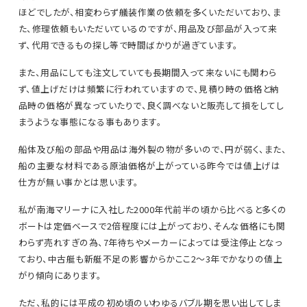
ほどでしたが、相変わらず艤装作業の依頼を多くいただいており、ま
た、修理依頼もいただいているのですが、用品及び部品が入って来
ず、代用できるもの探し等で時間ばかりが過ぎています。
また、用品にしても注文していても長期間入って来ないにも関わら
ず、値上げだけは頻繁に行われていますので、見積り時の価格と納
品時の価格が異なっていたりで、良く調べないと販売して損をしてし
まうような事態になる事もあります。
船体及び船の部品や用品は海外製の物が多いので、円が弱く、また、
船の主要な材料である原油価格が上がっている昨今では値上げは
仕方が無い事かとは思います。
私が南海マリーナに入社した2000年代前半の頃から比べると多くの
ボートは定価ベースで2倍程度には上がっており、そんな価格にも関
わらず売れすぎの為、7年待ちやメーカーによっては受注停止となっ
ており、中古艇も新艇不足の影響からかここ2～3年でかなりの値上
がり傾向にあります。
ただ、私的には平成の初め頃のいわゆるバブル期を思い出してしま