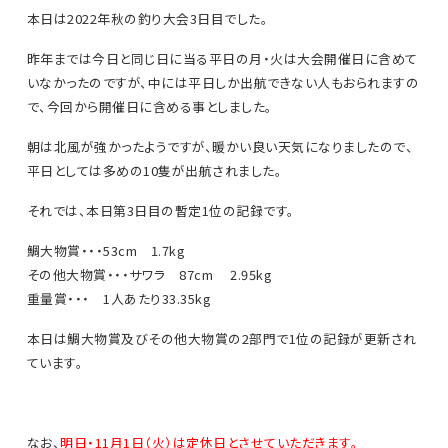
本日は2022年秋の釣り大会3日目でした。
昨年までは今日と同じ日に当る平日の月・火は大会開催日に含めて
いなかったのですが、中には平日しか出航できない人もおられますの
で、今回から開催日に含める事としました。
朝は北風が強かったようですが、暖かい良い天気になりましたので、
平日としては多めの10隻が出航されました。
それでは、本日第3日目の暫定1位の記録です。
鯛大物賞・・・53cm 1.7kg
その他大物賞・・・サワラ 87cm 2.95kg
重量賞・・・ 1人あたり33.35kg
本日は鯛大物賞及びその他大物賞の2部門で1位の記録が更新され
ています。
なお、
明日・11月1日（火）は定休日とさせていただきます。