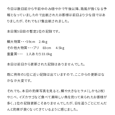
今日は数日前から午前中のみ穏やかで午後以降、南風が強くなる予
報となっていましたので出航されたお客様は前日より少な目ではあ
りましたが、それでも17隻出航されました。
本日第5日目の暫定1位の記録です。
鯛大物賞・・・59cm 2.4kg
その他大物賞・・・ブリ 83cm 4.5kg
重量賞・・・ 1人あたり33.0kg
本日は前日から更新された記録はありませんでした。
既に例年の1位に近い記録は出ていますので、ここからの更新はな
かなか大変です。
それでも、本日の釣果写真を見ると、鯛や大きなヒラメ（しかも2枚）
やニベ、イズカサゴなど食べて美味しい魚を釣って来られたお客様が
多く、1位の記録更新こそありませんでしたが、日を追うごとにだんだ
んと釣果が良くなってきているように感じました。