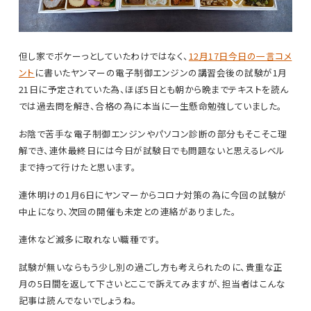
但し家でボケーっとしていたわけではなく、
12月17日今日の一言コメ
ント
に書いたヤンマーの電子制御エンジンの講習会後の試験が1月
21日に予定されていた為、ほぼ5日とも朝から晩までテキストを読ん
では過去問を解き、合格の為に本当に一生懸命勉強していました。
お陰で苦手な電子制御エンジンやパソコン診断の部分もそこそこ理
解でき、連休最終日には今日が試験日でも問題ないと思えるレベル
まで持って行けたと思います。
連休明けの1月6日にヤンマーからコロナ対策の為に今回の試験が
中止になり、次回の開催も未定との連絡がありました。
連休など滅多に取れない職種です。
試験が無いならもう少し別の過ごし方も考えられたのに、貴重な正
月の5日間を返して下さいとここで訴えてみますが、担当者はこんな
記事は読んでないでしょうね。