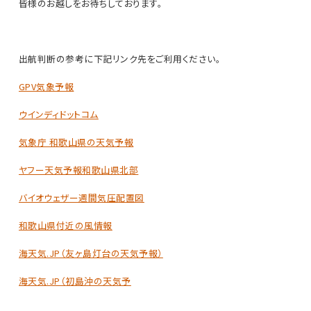
皆様のお越しをお待ちしております。
出航判断の参考に下記リンク先をご利用ください。
GPV気象予報
ウインディドットコム
気象庁 和歌山県の天気予報
ヤフー天気予報和歌山県北部
バイオウェザー週間気圧配置図
和歌山県付近の風情報
海天気.JP（友ヶ島灯台の天気予報）
海天気.JP（初島沖の天気予