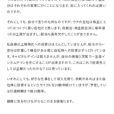
分はそれぞれの実家に行くことになります。気に入ってくれれば良い
のですが。
それにしても、自分で言うのも何なのですが、ウチの会社は株主にと
ってはつくづく良い会社だと思います。役員会・株主総会共に毎年凝
ったお土産が出ますし、配当も長年欠かしたことがありません。
私自身は上場株式への投資はほとんどしていませんが、給与から一
定分は貯蓄して機会がある度に自社株への投資はずっと行っていま
す。キャピタルゲインは狙えませんが、自分の頑張り次第で一生涯イ
ンカムゲインを手にすることが出来ますので、これはこれで投資先と
しては正解だったのかな？とは思っています。
いずれにしても、好きな仕事をして収入を得て、余剰があればまた自
社株に投資するというサイクルを20数年続けていますが、予定してい
る引退時期まで後10数年。
健康に気を付けながらもこのまま頑張ります。