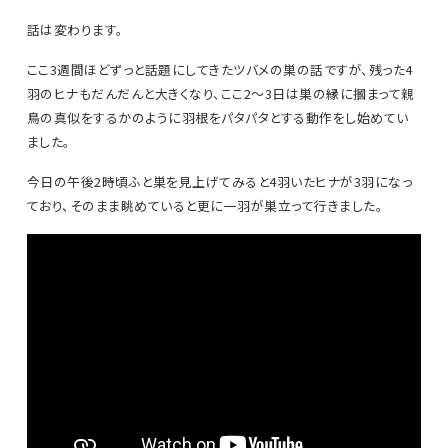
話は変わります。
ここ3週間ほどずっと話題にしてきたツバメの巣の話ですが、残った4
羽のヒナもだんだんと大きくなり、ここ2～3日は巣の縁に摑まって親
鳥の真似をするかのように羽根をパタパタとする動作をし始めてい
ました。
今日の午後2時頃ふと巣を見上げてみると4羽いたヒナが3羽になっ
ており、そのまま眺めていると更に一羽が巣立って行きました。