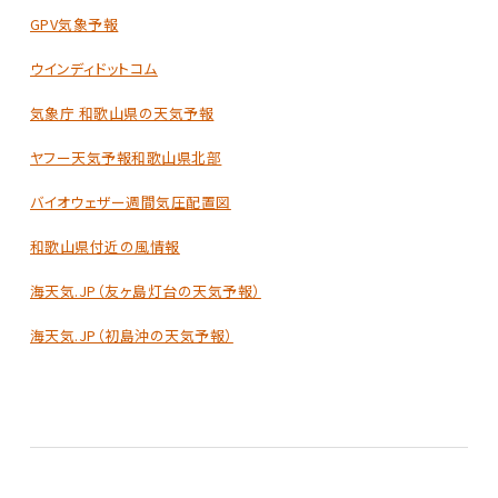
GPV気象予報
ウインディドットコム
気象庁 和歌山県の天気予報
ヤフー天気予報和歌山県北部
バイオウェザー週間気圧配置図
和歌山県付近の風情報
海天気.JP（友ヶ島灯台の天気予報）
海天気.JP（初島沖の天気予報）