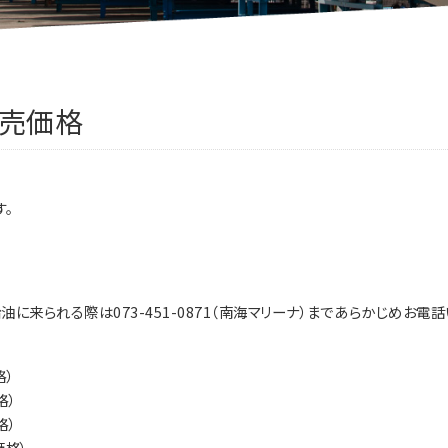
販売価格
す。
来られる際は073-451-0871（南海マリーナ）まであらかじめお電
格）
格）
格）
格）