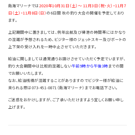
南海マリーナでは
2020年
10月31日（土）～ 11月3日（祝・火）・11月7
日（土）・11月8日（日）
の6日間 秋の釣り大会の開催を予定しており
ます。
上記期間中に置きましては、例年出航及び帰港の時間帯にはかなり
の混雑が予想されるため、ビジター様のジェットスキー及びボートの
上下架の受け入れを一時中止させていただきます。
給油に関しましては通常通りお請けさせていただく予定でいますが、
釣り大会期間中は比較的混雑しない
午前9時から午後3時
までの間
でお願いいたします。
なお、給油桟橋が混雑することがありますのでビジター様が給油に
来られる際は073-451-0871（南海マリーナ）までお電話下さい。
ご迷惑をおかけしますが、ご了承いただけますよう宜しくお願い申し
上げます。