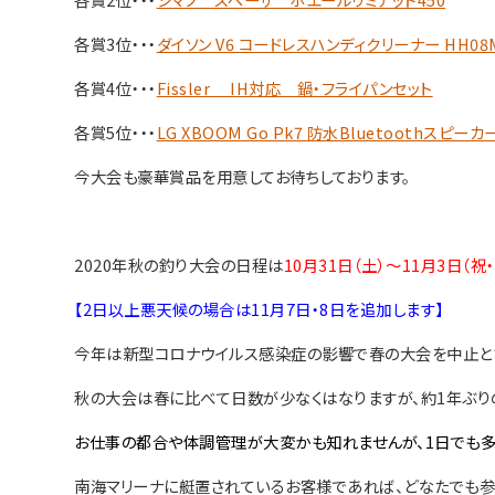
各賞3位・・・
ダイソン V6 コードレスハンディクリーナー HH08
各賞4位・・・
Fissler IH対応 鍋・フライパンセット
各賞5位・・・
LG XBOOM Go Pk7 防水Bluetoothスピーカ
今大会も豪華賞品を用意してお待ちしております。
2020年秋の釣り大会の日程は
10月31日（土）～11月3日（祝
【2日以上悪天候の場合は11月7日・8日を追加します】
今年は新型コロナウイルス感染症の影響で春の大会を中止と
秋の大会は春に比べて日数が少なくはなりますが、約1年ぶり
お仕事の都合や体調管理が大変かも知れませんが、1日でも多
南海マリーナに艇置されているお客様であれば、どなたでも参