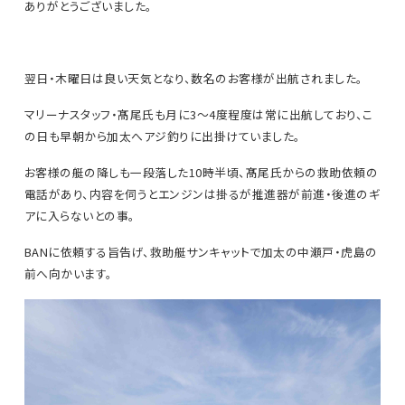
ありがとうございました。
翌日・木曜日は良い天気となり、数名のお客様が出航されました。
マリーナスタッフ・髙尾氏も月に3～4度程度は常に出航しており、こ
の日も早朝から加太へアジ釣りに出掛けていました。
お客様の艇の降しも一段落した10時半頃、髙尾氏からの救助依頼の
電話があり、内容を伺うとエンジンは掛るが推進器が前進・後進のギ
アに入らないとの事。
BANに依頼する旨告げ、救助艇サンキャットで加太の中瀬戸・虎島の
前へ向かいます。