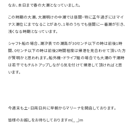
なお、本日まで春の大潮となっていました。
この時期の大潮、大潮明けの中潮では昼間・特に正午過ぎにはマイ
ナス潮位にまでなることがあり、1年のうちでも昼間に一番潮が引き、
浅くなる時期となっています。
シャフト船の場合、潮汐表での潮高が30センチ以下の時は前後1時
間、0センチ以下の時は前後2時間程度は帰港を見合わせて頂いた方
が賢明かと思われます。船外機・ドライブ艇の場合でも大潮の干潮時
は若干でもチルトアップしながら気を付けて帰港して頂ければと思
います。
今週末も土・日両日共に早朝からマリーナを開店しております。
皆様のお越しをお待ちしておりますm(_ _)m