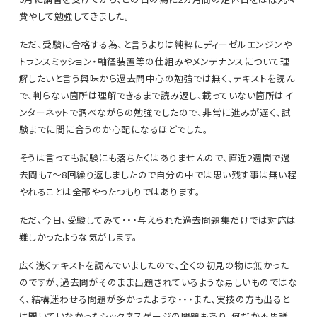
費やして勉強してきました。
ただ、受験に合格する為、と言うよりは純粋にディーゼルエンジンや
トランスミッション・軸径装置等の仕組みやメンテナンスについて理
解したいと言う興味から過去問中心の勉強では無く、テキストを読ん
で、判らない箇所は理解できるまで読み返し、載っていない箇所はイ
ンターネットで調べながらの勉強でしたので、非常に進みが遅く、試
験までに間に合うのか心配になるほどでした。
そうは言っても試験にも落ちたくはありませんので、直近2週間で過
去問も7～8回繰り返しましたので自分の中では思い残す事は無い程
やれることは全部やったつもりではあります。
ただ、今日、受験してみて・・・与えられた過去問題集だけでは対応は
難しかったような気がします。
広く浅くテキストを読んでいましたので、全くの初見の物は無かった
のですが、過去問がそのまま出題されているような易しいものではな
く、結構迷わせる問題が多かったような・・・また、実技の方も出ると
は聞いていなかったシックネスゲージの問題もあり、何だか不思議