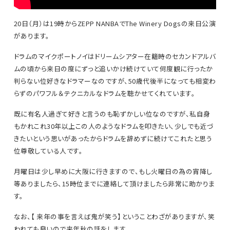
20日（月）は19時からZEPP NANBAでThe Winery Dogsの来日公演
があります。
ドラムのマイクポートノイはドリームシアター在籍時のセカンドアルバ
ムの頃から来日の度にずっと追いかけ続けていて何度観に行ったか
判らない位好きなドラマーなのですが、50歳代後半になっても相変わ
らずのパワフル＆テクニカルなドラムを聴かせてくれています。
既に有名人過ぎて好きと言うのも恥ずかしい位なのですが、私自身
もかれこれ30年以上この人のようなドラムを叩きたい、少しでも近づ
きたいという思いがあったからドラムを辞めずに続けてこれたと思う
位尊敬している人です。
月曜日は少し早めに大阪に行きますので、もし火曜日の為の宵降し
等ありましたら、15時位までに連絡して頂けましたら非常に助かりま
す。
なお、【 来年の事を言えば鬼が笑う】ということわざがありますが、笑
われても良いので来年秋の話をします。