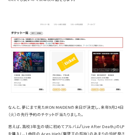
なんと、夢にまで見たIRON MAIDENの来日が決定し、来年9月24日
（火）の先行予約のチケットが当たりました。
思えば、高校3年生の頃に初めてアルバム『Live After Death』のLP
を購入し、1曲目の Aces High（撃墜王の孤独）のあまりの恰好良さ