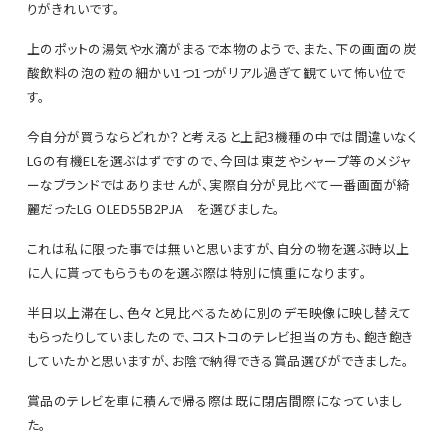
りがきれいです。
上のポットの湯気や水滴がまるで本物のようで、また、下の画面の炭
酸飲料の泡の粒の細かい1つ1つがリアル過ぎて観ていて怖い位で
す。
今自分が買うならどれか？と考えると上記3機種の中では間違いなく
LGの有機ELを選ぶはずですので、今回は東芝やシャープ等のメジャ
ーなブランドではありませんが、実際自分が見比べて一番画面が綺
麗だったLG OLED55B2PJA を選びました。
これは私に限った事では無いと思いますが、自分の物を選ぶ時以上
に人に貰ってもらうものを選ぶ際は特別に慎重になります。
半日以上滞在し、色々と見比べるために別のデモ映像に映し替えて
もらったりしていましたので、コストコのテレビ担当の方も、飽き飽き
していたかと思いますが、お陰で納得できる賞品選びができました。
賞品のテレビを車に積んで帰る際は既に閉店間際になっていまし
た。