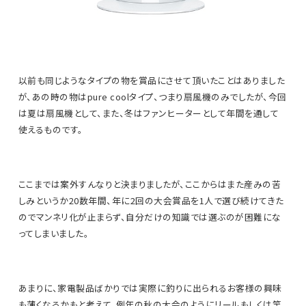
以前も同じようなタイプの物を賞品にさせて頂いたことはありました
が、あの時の物はpure coolタイプ、つまり扇風機のみでしたが、今回
は夏は扇風機として、また、冬はファンヒーターとして年間を通して
使えるものです。
ここまでは案外すんなりと決まりましたが、ここからはまた産みの苦
しみというか20数年間、年に2回の大会賞品を1人で選び続けてきた
のでマンネリ化が止まらず、自分だけの知識では選ぶのが困難にな
ってしまいました。
あまりに、家電製品ばかりでは実際に釣りに出られるお客様の興味
も薄くなるかもと考えて、例年の秋の大会のようにリールもしくは竿