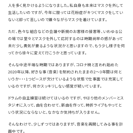
人を多く見かけるようになりました。私自身も本来はマスクを外して
生活したいのですが、今年に限っては花粉症がキツくマスクをしてい
ないと却って苦しいので嫌々ながらマスクを着けています。
ただ、色々な組合などの会議や新規のお客様の接客等、いわゆる公
の場では堂々とマスクを外して応対するのは時期尚早の感があって
未だ少し勇気が要るような状況かと思いますので、もう少し様子を伺
ってから徐々に変えて行こうかと思っています。
そんな中途半端な時期ではありますが、コロナ禍と言われ始めた
2020年以降、好きな事（音楽）を制約されたままの2～3年間は何と
いうか・・・1つピースが欠けているような状態で仕事面では充実して
いるのですが、何かスッキリしない感覚が続いています。
ドラムの自主練習は続けてはいるのですが、やはり他のメンバーとス
タジオに入って、曲を合わせて、新曲を作って、時折ライブもやってと
いう状況にならないと、なかなか気持ちが入りません。
そんなわけで、少しずつではありますが、音楽を再開してみる事を計
画中です。