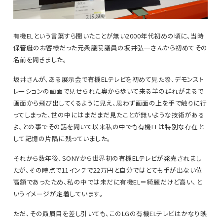
有機ELという言葉すら聞いたことが無い2000年代初めの頃に、当時
保管艇のお客様だった元衆議院議員の坂井弘一さんから初めてその
名前を聞きました。
坂井さんが、ある展示会で有機ELテレビを初めて見た際、デモンスト
レーションの画面で見せられた奥から歩いて来る羊の群れがまるで
画面から飛び出してくるように見え、思わず画面の上を手で触りに行
ってしまった、世の中にはまだまだ見たことが無いような技術がある
よ、との事でその話を聞いて以来私の中でも有機ELは特別な存在と
して記憶の片隅に残っていました。
それから数年後、SONYから世界初の有機ELテレビが発売されまし
たが、その時点で11インチで22万円と自分ではとても手が出ない位
高額であったため、私の中では未だに有機EL＝綺麗だけど高い、と
いうイメージが定着しています。
ただ、その贔屓目を差し引いても、このLGの有機ELテレビはかなり映