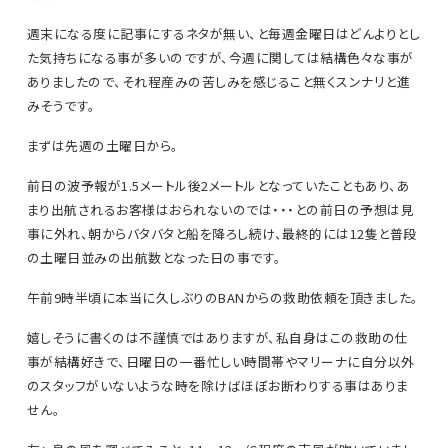
週末になる度に記事にするネタが無い、と毎週金曜日はどんよりとし
た気持ちになる事が多いのですが、今週に関しては結構色々な事が
ありましたので、それ程産みの苦しみを感じること無くスンナリと進
みそうです。
まずは先週の土曜日から。
前日の波予報が1.5メートル後2メートルとなっていたこともあり、あ
まり出航されるお客様はおられないのでは・・・との前日の予想は見
事に外れ、朝からバタバタと船を降ろし続け、最終的には12隻と普段
の土曜日並みの出航数となった日の事です。
午前9時半頃に本当に久しぶりのBANからの救助依頼を頂きました。
嬉しそうに書くのは不謹慎ではありますが、私自身はこの救助の仕
事が結構好きで、日曜日の一番忙しい時間帯やマリーナに自分以外
のスタッフがいないような時を除けばほぼお断わりする事はありま
せん。