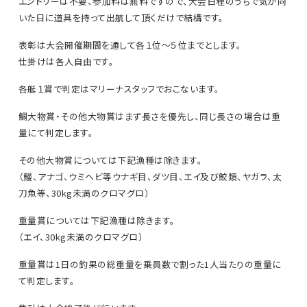
エントリーは不要、参加料は無料ですので、大会日程のうちで気が向
いた日に道具を持って出航して頂くだけで結構です。
表彰は大会開催期間を通して各１位〜５位までとします。
仕掛けは各人自由です。
各艇１賞で判定はマリーナスタッフでおこないます。
鯛大物賞・その他大物賞はまず長さを優先し、同じ長さの場合は重
量にて判定します。
その他大物賞については下記漁種は除きます。
（鰻、アナゴ、ウミヘビ等ウナギ目、ダツ目、エイ及び鮫類、ヤガラ、太
刀魚等、30kg未満のクロマグロ）
重量賞については下記漁種は除きます。
（エイ、30kg未満のクロマグロ）
重量賞は1日の釣果の総重量を乗員数で割った1人当たりの重量に
て判定します。