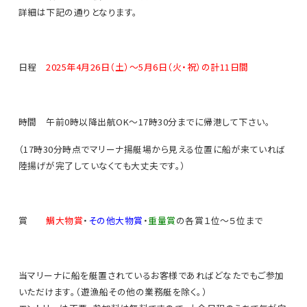
詳細は下記の通りとなります。
日程
2025年4月26日（土）～5月6日（火・祝）の計11日間
時間 午前0時以降出航OK〜17時30分までに帰港して下さい。
（17時30分時点でマリーナ揚艇場から見える位置に船が来ていれば
陸揚げが完了していなくても大丈夫です。）
賞
鯛大物賞
・
その他大物賞
・
重量賞
の各賞１位〜５位まで
当マリーナに船を艇置されているお客様であればどなたでもご参加
いただけます。（遊漁船その他の業務艇を除く。）