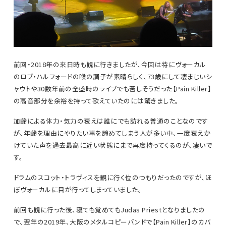
前回・2018年の来日時も観に行きましたが、今回は特にヴォーカル
のロブ・ハルフォードの喉の調子が素晴らしく、73歳にして凄まじいシ
ャウトや30数年前の全盛時のライブでも苦しそうだった【Pain Killer】
の高音部分を余裕を持って歌えていたのには驚きました。
加齢による体力・気力の衰えは誰にでも訪れる普通のことなのです
が、年齢を理由にやりたい事を諦めてしまう人が多い中、一度衰えか
けていた声を過去最高に近い状態にまで再度持ってくるのが、凄いで
す。
ドラムのスコット・トラヴィスを観に行く位のつもりだったのですが、ほ
ぼヴォーカルに目が行ってしまっていました。
前回も観に行った後、寝ても覚めてもJudas Priestとなりましたの
で、翌年の2019年、大阪のメタルコピーバンドで【Pain Killer】のカバ