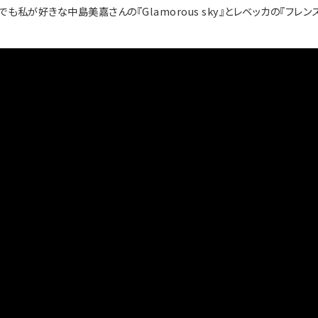
私が好きな中島美嘉さんの『Glamorous sky』とレベッカの『フレン