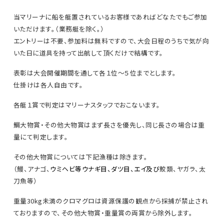
当マリーナに船を艇置されているお客様であればどなたでもご参加
いただけます。（業務艇を除く。）
エントリーは不要、参加料は無料ですので、大会日程のうちで気が向
いた日に道具を持って出航して頂くだけで結構です。
表彰は大会開催期間を通して各１位〜５位までとします。
仕掛けは各人自由です。
各艇１賞で判定はマリーナスタッフでおこないます。
鯛大物賞・その他大物賞はまず長さを優先し、同じ長さの場合は重
量にて判定します。
その他大物賞については下記漁種は除きます。
（鰻、アナゴ、
ウミヘビ等ウナギ目、ダツ目、エイ及び
鮫類、ヤガラ、太
刀魚等）
重量30kg未満のクロマグロは資源保護の観点から採捕が禁止され
ておりますので、その他大物賞・重量賞の両賞から除外します。