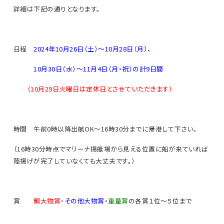
詳細は下記の通りとなります。
日程
2024年10月26日（土）～10月28日（月）、
10月30日（水）～11月4日（月・祝）の計9日間
（10月29日火曜日は定休日とさせていただきます）
時間 午前0時以降出航OK〜16時30分までに帰港して下さい。
（16時30分時点でマリーナ揚艇場から見える位置に船が来ていれば
陸揚げが完了していなくても大丈夫です。）
賞
鯛大物賞
・
その他大物賞
・
重量賞
の各賞１位〜５位まで