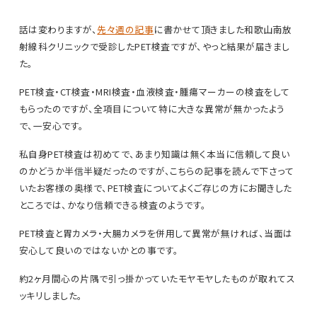
話は変わりますが、
先々週の記事
に書かせて頂きました和歌山南放
射線科クリニックで受診したPET検査ですが、やっと結果が届きまし
た。
PET検査・CT検査・MRI検査・血液検査・腫瘍マーカーの検査をして
もらったのですが、全項目について特に大きな異常が無かったよう
で、一安心です。
私自身PET検査は初めてで、あまり知識は無く本当に信頼して良い
のかどうか半信半疑だったのですが、こちらの記事を読んで下さって
いたお客様の奥様で、PET検査についてよくご存じの方にお聞きした
ところでは、かなり信頼できる検査のようです。
PET検査と胃カメラ・大腸カメラを併用して異常が無ければ、当面は
安心して良いのではないかとの事です。
約2ヶ月間心の片隅で引っ掛かっていたモヤモヤしたものが取れてス
ッキリしました。