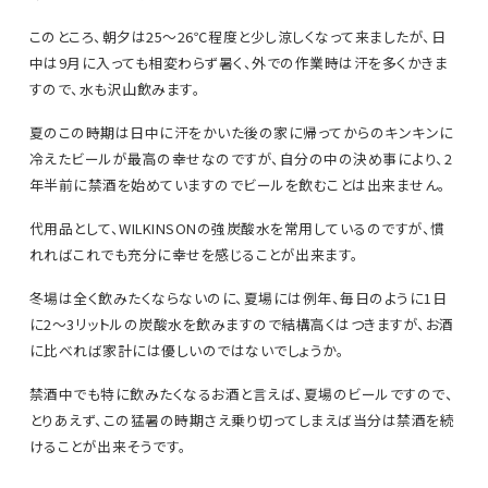
このところ、朝夕は25～26℃程度と少し涼しくなって来ましたが、日
中は9月に入っても相変わらず暑く、外での作業時は汗を多くかきま
すので、水も沢山飲みます。
夏のこの時期は日中に汗をかいた後の家に帰ってからのキンキンに
冷えたビールが最高の幸せなのですが、自分の中の決め事により、2
年半前に禁酒を始めていますのでビールを飲むことは出来ません。
代用品として、WILKINSONの強炭酸水を常用しているのですが、慣
れればこれでも充分に幸せを感じることが出来ます。
冬場は全く飲みたくならないのに、夏場には例年、毎日のように1日
に2～3リットルの炭酸水を飲みますので結構高くはつきますが、お酒
に比べれば家計には優しいのではないでしょうか。
禁酒中でも特に飲みたくなるお酒と言えば、夏場のビールですので、
とりあえず、この猛暑の時期さえ乗り切ってしまえば当分は禁酒を続
けることが出来そうです。