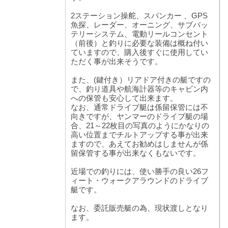
2ステーション操舵、スパンカー 、GPS
魚探、レーダー、オーニング、サブバッ
テリーシステム、電動リールコンセント
（前後）と釣りに必要な装備は概ね付い
ていますので、購入後すぐに使用してい
ただく事が出来そうです。
また、(鍵付き）リアドア付きの艇ですの
で、釣り道具や航海計器等のキャビン内
への保管も安心して出来ます。
なお、通常ドライブ艇は係留保管には不
向きですが、ヤンマーのドライブ艇の場
合、21～22枚目の写真のようにかなりの
高い位置までチルトアップする事が出来
ますので、あえてお勧めはしませんが係
留保管する事が出来なくもないです。
近場での釣りには、使い勝手の良い26フ
ィート・ウォークアラウンドのドライブ
艇です。
なお、委託販売艇の為、現状渡しとなり
ます。