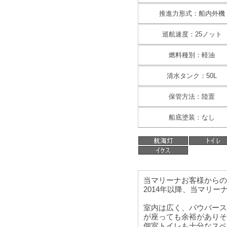
推進力形式：船内外機
巡航速度：25ノット
燃料種別：軽油
清水タンク：50L
保管方法：陸置
船底塗装：なし
当マリーナお客様からの
2014年以降、当マリ
室内は広く、バウバース
が座っても余裕がありそ
個室トイレも十分なスペ