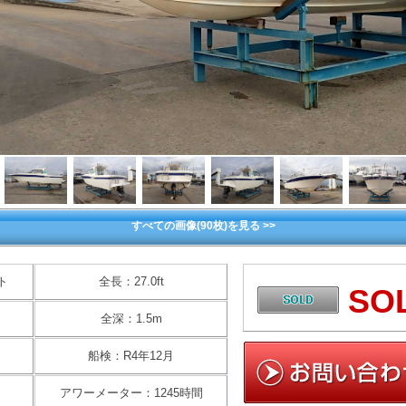
すべての画像(90枚)を見る >>
ト
全長：27.0ft
SO
全深：1.5m
船検：R4年12月
アワーメーター：1245時間