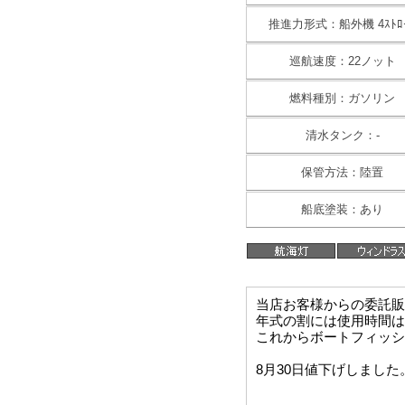
推進力形式：船外機 4ｽﾄﾛ
巡航速度：22ノット
燃料種別：ガソリン
清水タンク：-
保管方法：陸置
船底塗装：あり
当店お客様からの委託販
年式の割には使用時間は
これからボートフィッシ
8月30日値下げしました