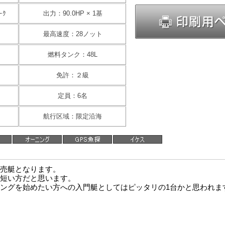
ｰｸ
出力：90.0HP × 1基
最高速度：28ノット
燃料タンク：48L
免許：２級
定員：6名
航行区域：限定沿海
売艇となります。
短い方だと思います。
ングを始めたい方への入門艇としてはピッタリの1台かと思われま
。