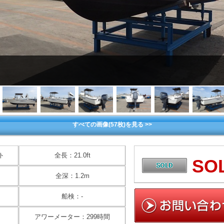
すべての画像(57枚)を見る >>
ト
全長：21.0ft
SO
全深：1.2m
船検：-
アワーメーター：299時間